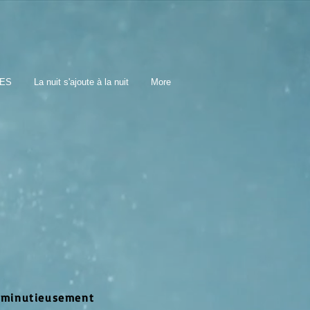
TES
La nuit s'ajoute à la nuit
More
es minutieusement