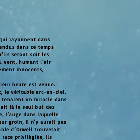
s qui rayonnent dans
spendus dans ce temps
’ils seront soit les
u vent, humant l’air
lement innocents,
leur heure est venue.
, le véritable arc-en-ciel,
ls tenaient un miracle dans
ait là le seul but des
re, l’auge dans laquelle
ur groin, il n'y aurait pas
able d’Orwell trouverait
 race privilégiée, ils