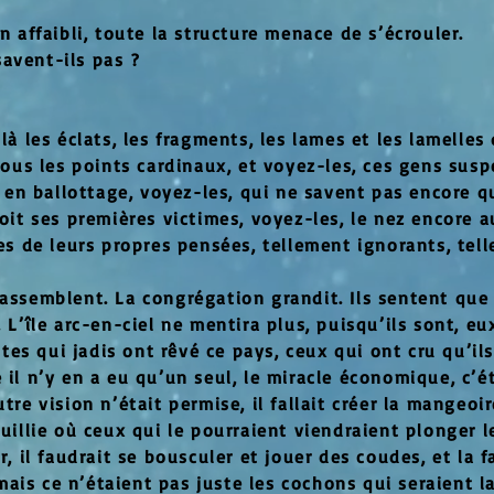
n affaibli, toute la structure menace de s’écrouler.
 savent-ils pas ?
là les éclats, les fragments, les lames et les lamelle
 tous les points cardinaux, et voyez-les, ces gens su
t en ballottage, voyez-les, qui ne savent pas encore qu
oit ses premières victimes, voyez-les, le nez encore a
mes de leurs propres pensées, tellement ignorants, tel
assemblent. La congrégation grandit. Ils sentent que 
 L’île arc-en-ciel ne mentira plus, puisqu’ils sont, eux
ustes qui jadis ont rêvé ce pays, ceux qui ont cru qu’i
il n’y en a eu qu’un seul, le miracle économique, c’ét
tre vision n’était permise, il fallait créer la mangeoi
uillie où ceux qui le pourraient viendraient plonger le
r, il faudrait se bousculer et jouer des coudes, et la f
 mais ce n’étaient pas juste les cochons qui seraient la