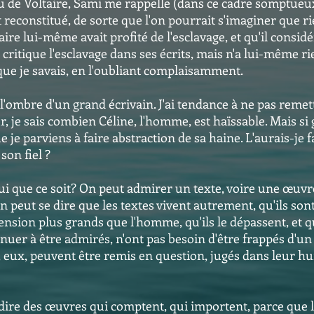
au de Voltaire, Sami me rappelle (dans ce cadre somptueu
reconstitué, de sorte que l'on pourrait s'imaginer que r
ire lui-même avait profité de l'esclavage, et qu'il considé
 critique l'esclavage dans ses écrits, mais n'a lui-même ri
e que je savais, en l'oubliant complaisamment.
 l'ombre d'un grand écrivain. J'ai tendance à ne pas reme
r, je sais combien Céline, l'homme, est haïssable. Mais s
je parviens à faire abstraction de sa haine. L'aurais-je fait
son fiel ?
qui que ce soit? On peut admirer un texte, voire une œuvr
n peut se dire que les textes vivent autrement, qu'ils son
nsion plus grands que l'homme, qu'ils le dépassent, et que
er à être admirés, n'ont pas besoin d'être frappés d'un i
és, eux, peuvent être remis en question, jugés dans leur 
dire des œuvres qui comptent, qui importent, parce que 