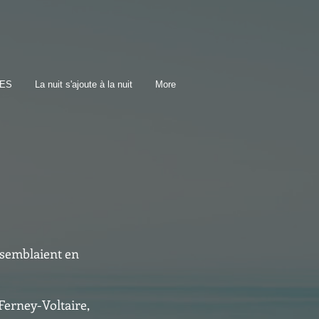
TES
La nuit s'ajoute à la nuit
More
e semblaient en
Ferney-Voltaire,