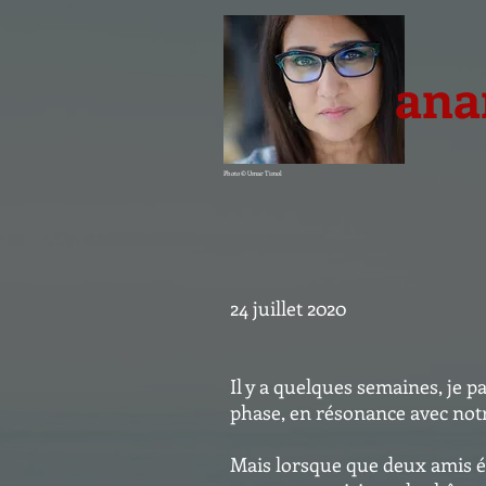
ana
Photo © Umar Timol
24 juillet 2020
Il y a quelques semaines, je p
phase, en résonance avec not
Mais lorsque que deux amis éc