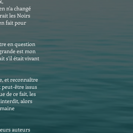
x,
ien n'a changé
rait les Noirs
en fait pour
ttre en question
i grande est mon
 s'il était vivant
e, et reconnaître
t peut-être issus
 de ce fait, les
nterdit, alors
humaine
leurs auteurs